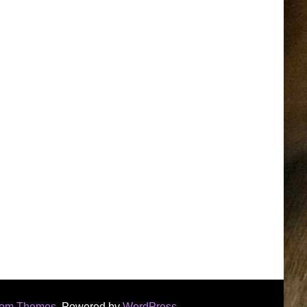
som Themes
. Powered by
WordPress
.