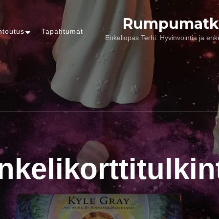
Rumpumatk
ntoutus
Tapahtumat
Enkeliopas Terhi: Hyvinvointia ja enk
nkelikorttitulkin