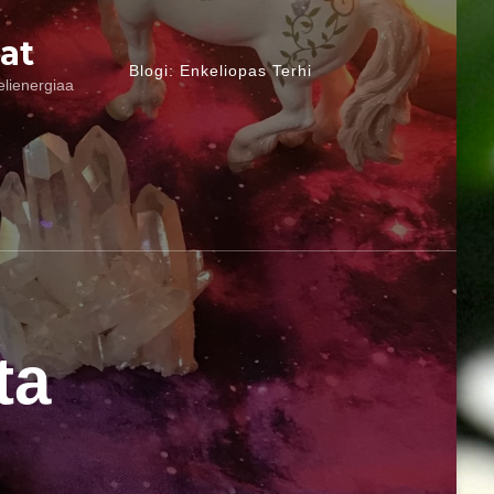
at
Blogi: Enkeliopas Terhi
elienergiaa
ta