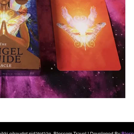
kki oikeudet pidätetään.
Blossom Travel | Developed By
Blos