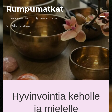
Rumpumatkat
Enkeliopas Terhi: Hyvinvointia ja
enkelienergiaa
Hyvinvointia keholle
ja mielelle